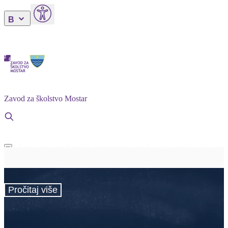
Hrvatski
Bosanski
Српски
English
B
Zavod za školstvo Mostar
Održana prva radionica programa stručnog usavršavanja za
odgojno-obrazovne djelatnike u okviru proje...
Pročitaj više