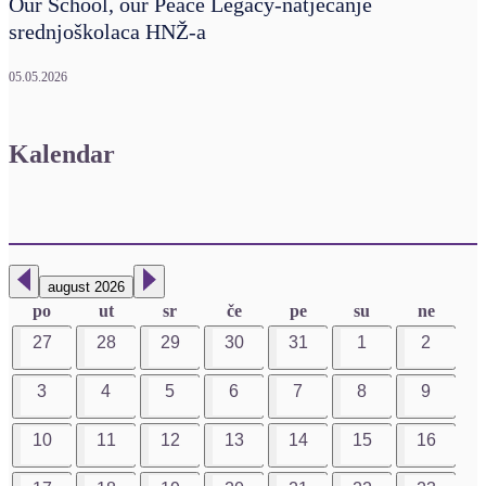
Our School, our Peace Legacy-natjecanje
srednjoškolaca HNŽ-a
05.05.2026
Kalendar
august 2026
po
ut
sr
če
pe
su
ne
27
28
29
30
31
1
2
3
4
5
6
7
8
9
10
11
12
13
14
15
16