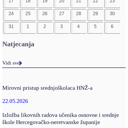
17
18
19
20
21
22
23
24
25
26
27
28
29
30
31
1
2
3
4
5
6
Natjecanja
Vidi sve
Mirovni pristup srednjoškolaca HNŽ-a
22.05.2026
Izložba likovnih radova učenika osnovne i srednje
škole Hercegovačko-neretvanske županije